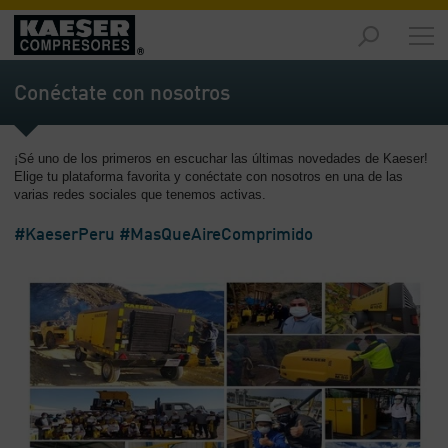
Productos
y
Conéctate con nosotros
soluciones
-
Contenido
¡Sé uno de los primeros en escuchar las últimas novedades de Kaeser!
Elige tu plataforma favorita y conéctate con nosotros en una de las
Servicios
varias redes sociales que tenemos activas.
-
Contenido
#KaeserPeru #MasQueAireComprimido
Recursos
de
aire
comprimido
-
Contenido
Conozca
Kaeser