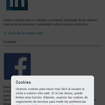
Únete a nuestra red en LinkedIn y mantente informado de las últimas
noticias de la empresa y novedades sobre nuestros productos.
Síguenos en nuestra web
Facebook
Cookies
Danos “Me gusta” en Facebook para leer las últimas noticias sobre
Usamos cookies para hacer más fácil al usuario la
actividades de la comunidad, noticias de los empleados y para
visita a nuestro sitio web. Si no las desea, puede
participar en el último concurso en “Timeline”. También recibirás los
limitar esta función. Además, usamos las cookies de
últimos avisos de productos, así como informes y fotos de nuestras
seguimiento de terceros para medir las preferencias
ferias.