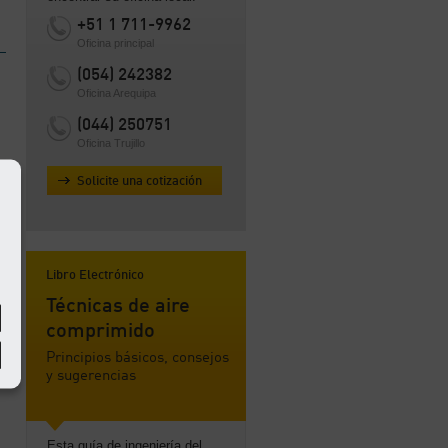
+51 1 711-9962
Oficina principal
(054) 242382
Oficina Arequipa
(044) 250751
Oficina Trujillo
Solicite una cotización
Libro Electrónico
Técnicas de aire
comprimido
Principios básicos, consejos
y sugerencias
Esta guía de ingeniería del