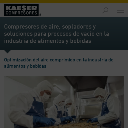
Productos
y
Compresores de aire, sopladores y
soluciones
soluciones para procesos de vacío en la
-
industria de alimentos y bebidas
Contenido
Servicios
-
Optimización del aire comprimido en la industria de
Contenido
alimentos y bebidas
Recursos
de
aire
comprimido
-
Contenido
Conozca
Kaeser