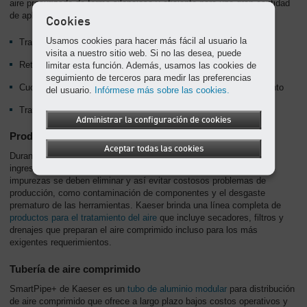
aire presurizado de forma silenciosa y eficiente para una gran cantidad
de aplicaciones que incluyen:
Cookies
Usamos cookies para hacer más fácil al usuario la
Transporte neumático para productos a granel
visita a nuestro sitio web. Si no las desea, puede
limitar esta función. Además, usamos las cookies de
Retención de vacío
seguimiento de terceros para medir las preferencias
Cuchillas de aire y para otros propósitos de soplado y enfriamiento
del usuario.
Infórmese más sobre las cookies.
Tratamiento de aguas residuales
Administrar la configuración de cookies
Productos para el tratamiento del aire comprimido
Aceptar todas las cookies
Durante el proceso de compresión y a través del aire atmosférico
ingresan al compresor suciedad, aceite y otras impurezas. Estas
impurezas se deben eliminar y así evitar costosos problemas de
producción, como contaminación de componentes y el desgaste
prematuro de las herramientas. Kaeser brinda una línea completa de
productos para el tratamiento del aire
que incluye secadores, filtros y
drenajes que preparan el aire comprimido incluso para los más
exigentes requerimientos.
Tubería de aire comprimido
SmartPipe+ de Kaeser es un
tubo de aluminio modular
para distribución
de aire comprimido que ofrece a largo plazo bajos costos operativos y