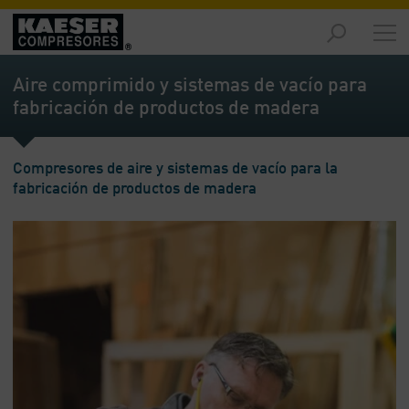
Productos
y
Aire comprimido y sistemas de vacío para
soluciones
fabricación de productos de madera
-
Contenido
Servicios
Compresores de aire y sistemas de vacío para la
-
fabricación de productos de madera
Contenido
Recursos
de
aire
comprimido
-
Contenido
Conozca
Kaeser