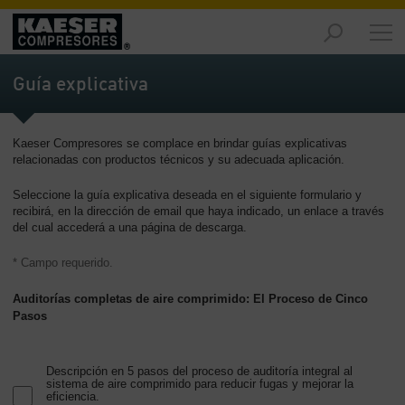
Productos
y
Guía explicativa
soluciones
-
Contenido
Kaeser Compresores se complace en brindar guías explicativas
relacionadas con productos técnicos y su adecuada aplicación.
Servicios
-
Seleccione la guía explicativa deseada en el siguiente formulario y
Contenido
recibirá, en la dirección de email que haya indicado, un enlace a través
del cual accederá a una página de descarga.
Recursos
de
* Campo requerido.
aire
Auditorías completas de aire comprimido: El Proceso de Cinco
comprimido
Pasos
-
Contenido
Descripción en 5 pasos del proceso de auditoría integral al
Conozca
sistema de aire comprimido para reducir fugas y mejorar la
Kaeser
eficiencia.