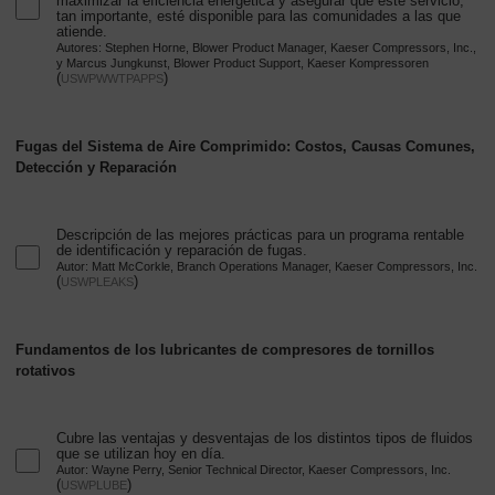
maximizar la eficiencia energética y asegurar que este servicio,
tan importante, esté disponible para las comunidades a las que
atiende.
Autores: Stephen Horne, Blower Product Manager, Kaeser Compressors, Inc.,
y Marcus Jungkunst, Blower Product Support, Kaeser Kompressoren
(
)
USWPWWTPAPPS
Fugas del Sistema de Aire Comprimido: Costos, Causas Comunes,
Detección y Reparación
Descripción de las mejores prácticas para un programa rentable
de identificación y reparación de fugas.
Autor: Matt McCorkle, Branch Operations Manager, Kaeser Compressors, Inc.
(
)
USWPLEAKS
Fundamentos de los lubricantes de compresores de tornillos
rotativos
Cubre las ventajas y desventajas de los distintos tipos de fluidos
que se utilizan hoy en día.
Autor: Wayne Perry, Senior Technical Director, Kaeser Compressors, Inc.
(
)
USWPLUBE