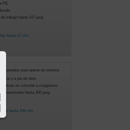
de PE
ducido
de trabajo hasta 217 psig
ños hasta 57 cfm
 preparados para operar en invierno
retera y a pie de obra
máticas no volverán a congelarse
n el manómetro hasta 200 psig
ctos hasta 106 cfm