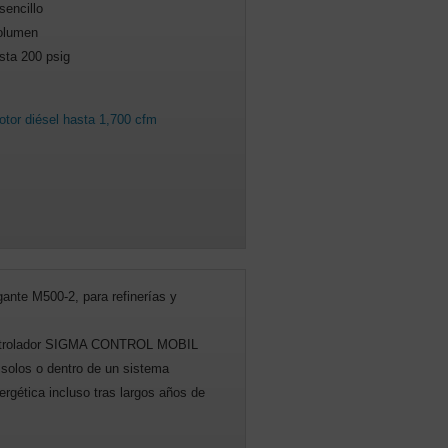
encillo
volumen
sta 200 psig
tor diésel hasta 1,700 cfm
ante M500-2, para refinerías y
ontrolador SIGMA CONTROL MOBIL
 solos o dentro de un sistema
rgética incluso tras largos años de