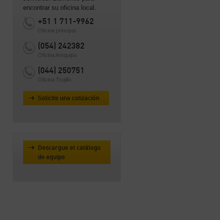
encontrar su oficina local.
+51 1 711-9962
Oficina principal
(054) 242382
Oficina Arequipa
(044) 250751
Oficina Trujillo
Solicite una cotización
Descargue el catálogo
de equipo