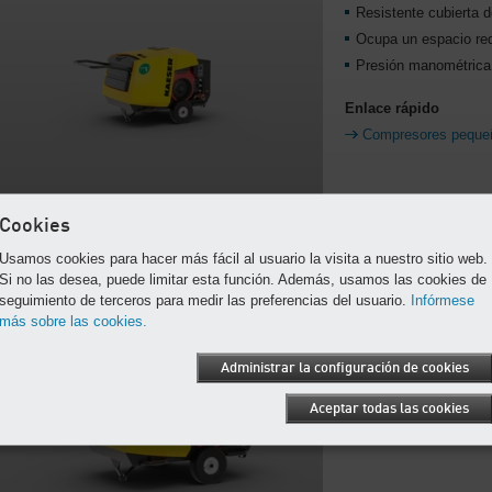
Resistente cubierta 
Ocupa un espacio re
Presión manométrica 
Enlace rápido
Compresores peque
Cookies
Usamos cookies para hacer más fácil al usuario la visita a nuestro sitio web.
Compresores compactos hasta 106
Compresores portátiles
Si no las desea, puede limitar esta función. Además, usamos las cookies de
cfm
Maniobrable en la car
seguimiento de terceros para medir las preferencias del usuario.
Infórmese
más sobre las cookies.
Sus herramientas neu
Presión de trabajo e
Administrar la configuración de cookies
Enlace rápido
Aceptar todas las cookies
Compresores compa