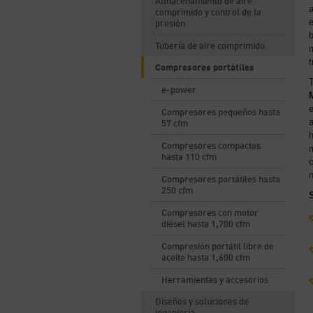
Almacenamiento de aire
a
comprimido y control de la
e
presión
Tubería de aire comprimido
m
t
Compresores portátiles
e-power
Compresores pequeños hasta
57 cfm
h
Compresores compactos
hasta 110 cfm
n
Compresores portátiles hasta
250 cfm
Compresores con motor
diésel hasta 1,700 cfm
Compresión portátil libre de
aceite hasta 1,600 cfm
Herramientas y accesorios
Diseños y soluciones de