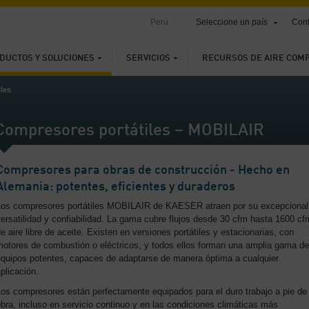
Perú
Seleccione un país
Cont
DUCTOS Y SOLUCIONES
SERVICIOS
RECURSOS DE AIRE COM
les
Compresores portátiles – MOBILAIR
Compresores para obras de construcción - Hecho en
Alemania: potentes, eficientes y duraderos
Los compresores portátiles MOBILAIR de KAESER atraen por su excepcional
ersatilidad y confiabilidad. La gama cubre flujos desde 30 cfm hasta 1600 cf
e aire libre de aceite. Existen en versiones portátiles y estacionarias, con
motores de combustión o eléctricos, y todos ellos forman una amplia gama de
equipos potentes, capaces de adaptarse de manera óptima a cualquier
plicación.
Los compresores están perfectamente equipados para el duro trabajo a pie de
bra, incluso en servicio continuo y en las condiciones climáticas más