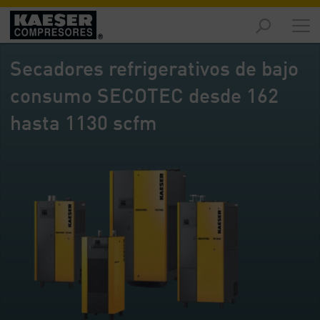
Productos
y
Secadores refrigerativos de bajo
soluciones
-
consumo SECOTEC desde 162
Contenido
hasta 1130 scfm
Servicios
-
Contenido
Recursos
de
aire
comprimido
-
Contenido
Conozca
Kaeser