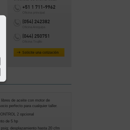
+51 1 711-9962
Oficina principal
(054) 242382
Oficina Arequipa
(044) 250751
Oficina Trujillo
Solicite una cotización
libres de aceite con motor de
socio perfecto para cualquier taller.
CONTROL 2 opcional
to de 5 hp
 psig; desplazamiento hasta 20 cfm