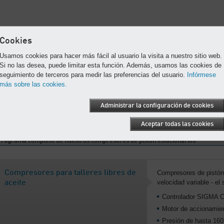
Cookies
Usamos cookies para hacer más fácil al usuario la visita a nuestro sitio web.
Si no las desea, puede limitar esta función. Además, usamos las cookies de
seguimiento de terceros para medir las preferencias del usuario.
Infórmese
más sobre las cookies.
Administrar la configuración de cookies
Aceptar todas las cookies
Programa completo de nuestros compresores de pistón estacionarios
Compresores para talleres libres de
Compresores de pistón 
velocidad variable - el 
aceite
Controlador SIGMA 
Motor de accionamien
Presión de hasta 160