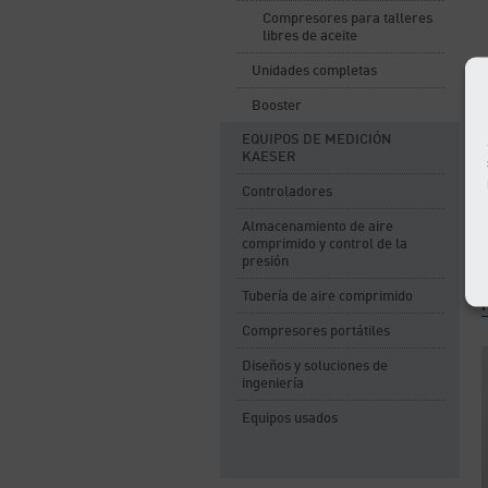
Compresores para talleres
libres de aceite
Unidades completas
Booster
EQUIPOS DE MEDICIÓN
KAESER
Controladores
Almacenamiento de aire
comprimido y control de la
presión
Tubería de aire comprimido
Compresores portátiles
Diseños y soluciones de
ingeniería
Equipos usados