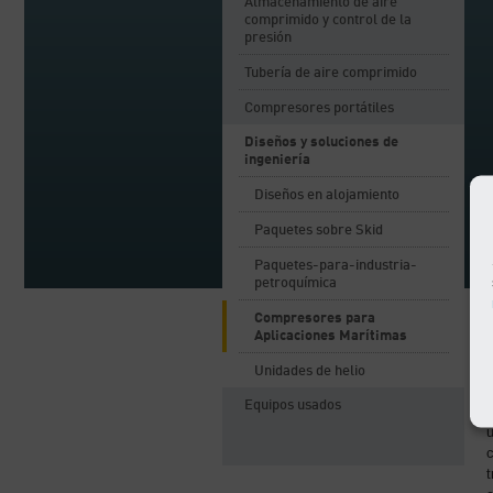
Almacenamiento de aire
comprimido y control de la
presión
Tubería de aire comprimido
Compresores portátiles
Diseños y soluciones de
ingeniería
Diseños en alojamiento
Paquetes sobre Skid
Paquetes-para-industria-
petroquímica
Compresores para
Aplicaciones Marítimas
Unidades de helio
K
Equipos usados
s
u
c
t