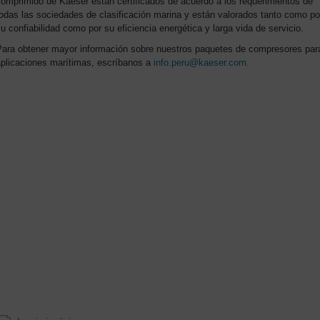
omprimido de Kaeser están certificados de acuerdo a los requerimientos de
odas las sociedades de clasificación marina y están valorados tanto como po
u confiabilidad como por su eficiencia energética y larga vida de servicio.
Para obtener mayor información sobre nuestros paquetes de compresores par
aplicaciones marítimas, escríbanos a
info.peru@kaeser.com
.