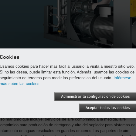
Cookies
Usamos cookies para hacer más fácil al usuario la visita a nuestro sitio web.
Si no las desea, puede limitar esta función. Además, usamos las cookies de
seguimiento de terceros para medir las preferencias del usuario.
Infórmese
más sobre las cookies.
Paquetes de air comprimido a la medida construidos
Administrar la configuración de cookies
para cumplir sus requerimientos.
aeser brinda una gama completa de compresores de tornillo rotativo,
Aceptar todas las cookies
opladores y productos de tratamiento de aire especialmente diseñado para
so marítimo que incluye; servicios de aire comprimido a la medida, aire
omprimido para producción de nitrógeno y aire del soplador para sistemas de
ratamiento de aguas residuales en grandes cruceros Los paquetes de aire