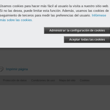
Usamos cookies para hacer más fácil al usuario la visita a nuestro sitio web.
Si no las desea, puede limitar esta función. Además, usamos las cookies de
seguimiento de terceros para medir las preferencias del usuario.
Infórmese
más sobre las cookies.
Administrar la configuración de cookies
Aceptar todas las cookies
Imprimir página
Protección de datos
Condiciones de uso
Mapa del sitio
Cookies