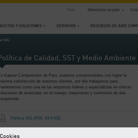
Perú
Seleccione un país
Cont
DUCTOS Y SOLUCIONES
SERVICIOS
RECURSOS DE AIRE COM
del SIG
Política de Calidad, SST y Medio Ambiente
En Kaeser Compresores de Perú, estamos comprometidos con lograr la
áxima satisfacción de nuestros clientes, por ello trabajamos para
mantenernos como una de las empresas líderes y especialistas en ofrecer
oluciones de avanzada, en el manejo, tratamiento y suministro de aire
comprimido.
Política SIG
(PDF, 83.8 KB)
Cookies